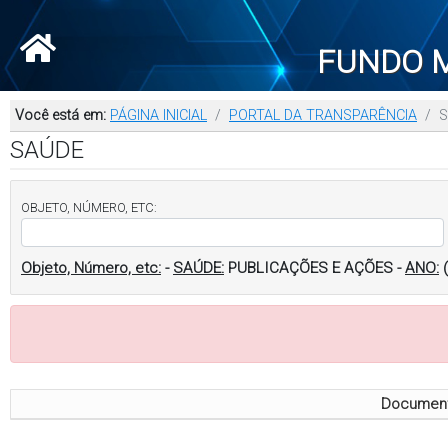
FUNDO M
Você está em:
PÁGINA INICIAL
PORTAL DA TRANSPARÊNCIA
S
SAÚDE
OBJETO, NÚMERO, ETC:
Objeto, Número, etc:
-
SAÚDE:
PUBLICAÇÕES E AÇÕES
-
ANO:
Documento